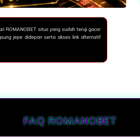
 dari ROMANOBET situs yang sudah teruji gacor
ung jepe didepan serta akses link alternatif
FAQ ROMANOBET