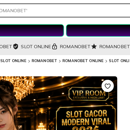
OBET
SLOT ONLINE
ROMANOBET
ROMANOBET 
SLOT ONLINE
ROMANOBET
ROMANOBET ONLINE
SLOT ONL