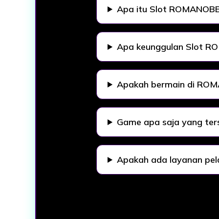
Apa itu Slot ROMANOB
Apa keunggulan Slot RO
Apakah bermain di ROM
Game apa saja yang te
Apakah ada layanan pel