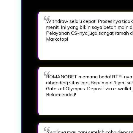
Withdraw selalu cepat! Prosesnya tidak
menit. Ini yang bikin saya betah mai
Pelayanan CS-nya juga sangat ramah d
Markotop!
ROMANOBET memang beda! RTP-nya te
dibanding situs lain. Baru main 1 jam s
Gates of Olympus. Deposit via e-walle
Rekomended!
Awalnya ragu, tapi setelah coba deposit