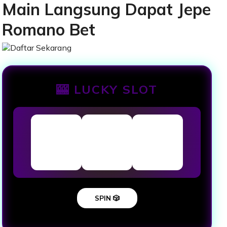
Main Langsung Dapat Jepe
Romano Bet
🎰 LUCKY SLOT
SPIN 🎲